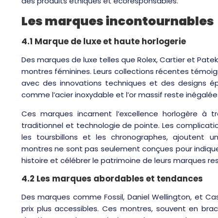
des produits éthiques et écoresponsables.
Les marques incontournables
4.1 Marque de luxe et haute horlogerie
Des marques de luxe telles que Rolex, Cartier et Pate
montres féminines. Leurs collections récentes témoigne
avec des innovations techniques et des designs épo
comme l’acier inoxydable et l’or massif reste inégalée
Ces marques incarnent l’excellence horlogère à tra
traditionnel et technologie de pointe. Les complicatio
les toursbillons et les chronographes, ajoutent u
montres ne sont pas seulement conçues pour indique
histoire et célébrer le patrimoine de leurs marques re
4.2 Les marques abordables et tendances
Des marques comme Fossil, Daniel Wellington, et C
prix plus accessibles. Ces montres, souvent en brace