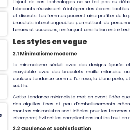
L’ajout de ces technologies ne se fait pas au détri
fabricants réussissent à intégrer des écrans tactile
et discrets. Les femmes peuvent ainsi profiter de la pr
bracelets interchangeables permettent de personnal
tenues et occasions, renforçant ainsi le lien entre te
Les styles en vogue
2.1 Minimalisme moderne
Le minimalisme séduit avec des designs épurés et
inoxydable avec des bracelets maille milanaise ou 
couleurs tendance comme l’or rose, le blanc perle, 
subtile.
Cette tendance minimaliste met en avant l’idée que 
des aiguilles fines et peu d’embellissements créen
montres minimalistes sont idéales pour les femmes 
s
intemporel, évitant les complications inutiles tout en
2.2 Opulence et sophistication