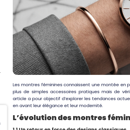
te horlogerie
ances
Les montres féminines connaissent une montée en pop
plus de simples accessoires pratiques mais de vér
article a pour objectif d’explorer les tendances act
en avant leur élégance et leur modernité.
L’évolution des montres fémi
s
1.1 Un retour en force des designs classiques