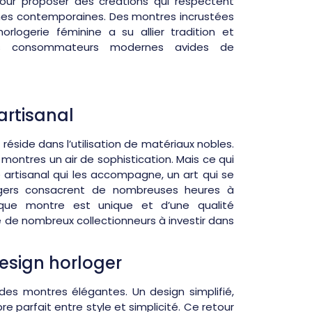
our proposer des créations qui respectent
uches contemporaines. Des montres incrustées
orlogerie féminine a su allier tradition et
des consommateurs modernes avides de
artisanal
 réside dans l’utilisation de matériaux nobles.
x montres un air de sophistication. Mais ce qui
e artisanal qui les accompagne, un art qui se
ogers consacrent de nombreuses heures à
aque montre est unique et d’une qualité
te de nombreux collectionneurs à investir dans
esign horloger
des montres élégantes. Un design simplifié,
e parfait entre style et simplicité. Ce retour