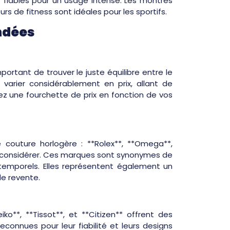
et fiables pour un usage intense. Les montres
rs de fitness sont idéales pour les sportifs.
ndées
portant de trouver le juste équilibre entre le
varier considérablement en prix, allant de
ssez une fourchette de prix en fonction de vos
te couture horlogère : **Rolex**, **Omega**,
 à considérer. Ces marques sont synonymes de
ntemporels. Elles représentent également un
de revente.
ko**, **Tissot**, et **Citizen** offrent des
onnues pour leur fiabilité et leurs designs