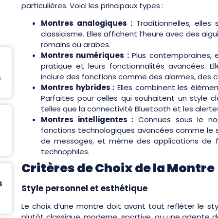
particulières. Voici les principaux types :
Montres analogiques :
Traditionnelles, elles
classicisme. Elles affichent l’heure avec des aig
romains ou arabes.
Montres numériques :
Plus contemporaines, e
pratique et leurs fonctionnalités avancées. El
inclure des fonctions comme des alarmes, des c
s
Montres hybrides :
Elles combinent les éléme
Parfaites pour celles qui souhaitent un style 
telles que la connectivité Bluetooth et les alerte
Montres intelligentes :
Connues sous le nom
fonctions technologiques avancées comme le suiv
de messages, et même des applications de fi
technophiles.
Critères de Choix de la Montre
s
Style personnel et esthétique
Le choix d’une montre doit avant tout refléter le styl
plutôt classique, moderne, sportive, ou une adepte 